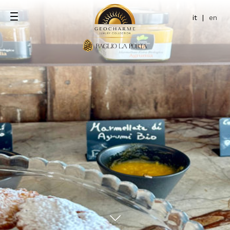
it
|
en
xe
ite