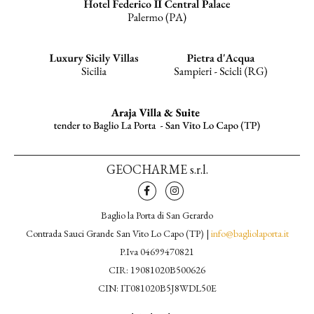
GEOCHARME s.r.l.
Baglio la Porta di San Gerardo
Contrada Sauci Grande San Vito Lo Capo (TP) |
info@bagliolaporta.it
P.Iva 04699470821
CIR: 19081020B500626
CIN: IT081020B5J8WDL50E