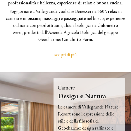
professionalità
e
bellezza
,
esperienze di relax e buona cucina.
Soggiornare a Vallegrande vuol dire Benessere a
360°:
relax
in
camera e in
piscina
;
massaggi
e
passeggiate
nel bosco; esperienze
culinarie con
prodotti sani
, alcuni biologici e a
chilometro
zero
,
prodotti dall'Azienda Agricola Biologica del gruppo
Geocharme:
Canalotto Farm
.
scopri di più
Camere
Design e Natura
Le camere di Vallegrande Nature
Resort sono l'espressione dello
stile
e della
filosofia
di
Geocharme:
design raffinato e