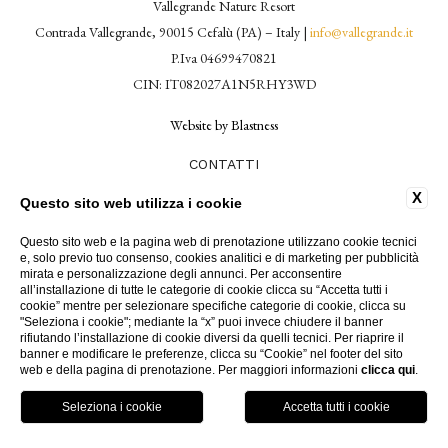
Vallegrande Nature Resort
Contrada Vallegrande, 90015 Cefalù (PA) – Italy |
info@vallegrande.it
P.Iva 04699470821
CIN: IT082027A1N5RHY3WD
Website by Blastness
CONTATTI
COOKIE POLICY
X
Questo sito web utilizza i cookie
DATI SOCIETARI
PRIVACY POLICY
Questo sito web e la pagina web di prenotazione utilizzano cookie tecnici
LAVORA CON NOI
e, solo previo tuo consenso, cookies analitici e di marketing per pubblicità
ACCESSIBILITÀ
mirata e personalizzazione degli annunci. Per acconsentire
VALLEGRANDE
all’installazione di tutte le categorie di cookie clicca su “Accetta tutti i
cookie” mentre per selezionare specifiche categorie di cookie, clicca su
RESORT DI LUSSO
"Seleziona i cookie"; mediante la “x” puoi invece chiudere il banner
rifiutando l’installazione di cookie diversi da quelli tecnici. Per riaprire il
banner e modificare le preferenze, clicca su “Cookie” nel footer del sito
web e della pagina di prenotazione. Per maggiori informazioni
clicca qui
.
PRENOTA