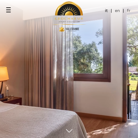
it
|
en
|
fr
ce
pool
ol Terrace