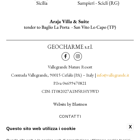
GEOCHARME s.r.l.
Vallegrande Nature Resort
Contrada Vallegrande, 90015 Cefalù (PA) – Italy |
info@vallegrande.it
P.Iva 04699470821
CIN: IT082027A1N5RHY3WD
Website by Blastness
CONTATTI
COOKIE POLICY
X
Questo sito web utilizza i cookie
DATI SOCIETARI
PRIVACY POLICY