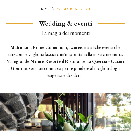
HOME
WEDDING & EVENTI
Wedding & eventi
Terrace
La magia dei momenti
Matrimoni
,
Prime Comunioni
,
Lauree
, ma anche eventi che
uniscono e vogliono lasciare un'impronta nella nostra memoria.
Vallegrande Nature Resort
e il
Ristorante La Quercia - Cucina
Gourmet
sono un connubio per rispondere al meglio ad ogni
esigenza e desiderio.