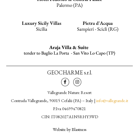
GEOCHARME s.r.l.
Vallegrande Nature Resort
Contrada Vallegrande, 90015 Cefalù (PA) – Italy |
info@vallegrande.it
P.Iva 04699470821
CIN: IT082027A1N5RHY3WD
Website by Blastness