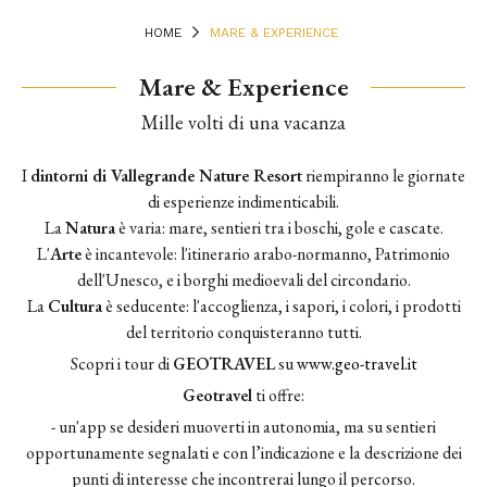
HOME
MARE & EXPERIENCE
Mare & Experience
Terrace
Mille volti di una vacanza
I
dintorni di Vallegrande Nature Resort
riempiranno le giornate
di esperienze indimenticabili.
La
Natura
è varia: mare, sentieri tra i boschi, gole e cascate.
L'
Arte
è incantevole: l'itinerario arabo-normanno, Patrimonio
dell'Unesco, e i borghi medioevali del circondario.
La
Cultura
è seducente: l'accoglienza, i sapori, i colori, i prodotti
del territorio conquisteranno tutti.
Scopri i tour di
GEOTRAVEL
su
www.geo-travel.it
Geotravel
ti offre:
- un'app se desideri muoverti in autonomia, ma su sentieri
opportunamente segnalati e con l’indicazione e la descrizione dei
punti di interesse che incontrerai lungo il percorso.