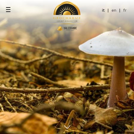
it
|
en
|
fr
ce
pool
ol Terrace