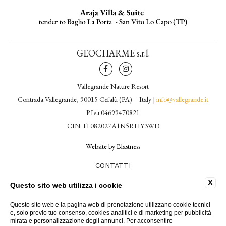
GEOCHARME s.r.l.
Vallegrande Nature Resort
Contrada Vallegrande, 90015 Cefalù (PA) – Italy |
info@vallegrande.it
P.Iva 04699470821
CIN: IT082027A1N5RHY3WD
Website by Blastness
CONTATTI
COOKIE POLICY
X
Questo sito web utilizza i cookie
DATI SOCIETARI
PRIVACY POLICY
Questo sito web e la pagina web di prenotazione utilizzano cookie tecnici
LAVORA CON NOI
e, solo previo tuo consenso, cookies analitici e di marketing per pubblicità
ACCESSIBILITÀ
mirata e personalizzazione degli annunci. Per acconsentire