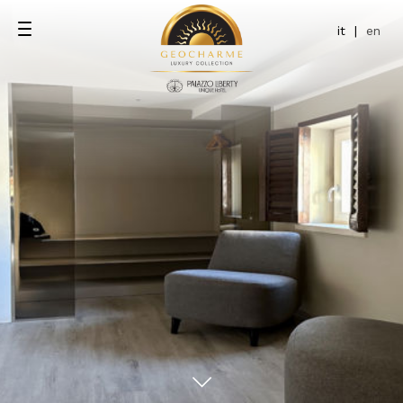
it
|
en