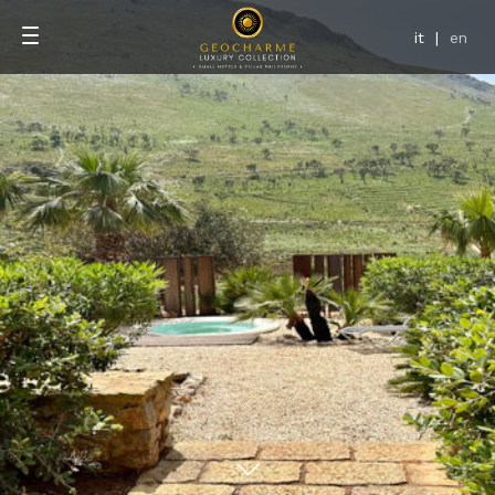
it
|
en