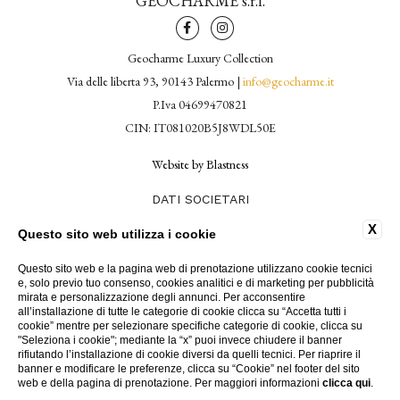
GEOCHARME s.r.l.
Geocharme Luxury Collection
Via delle liberta 93, 90143 Palermo |
info@geocharme.it
P.Iva 04699470821
CIN: IT081020B5J8WDL50E
Website by Blastness
DATI SOCIETARI
CONTATTI
X
Questo sito web utilizza i cookie
PRIVACY POLICY
COOKIE
Questo sito web e la pagina web di prenotazione utilizzano cookie tecnici
LAVORA CON NOI
e, solo previo tuo consenso, cookies analitici e di marketing per pubblicità
PRESSROOM
mirata e personalizzazione degli annunci. Per acconsentire
PRIVATE LOGIN
all’installazione di tutte le categorie di cookie clicca su “Accetta tutti i
cookie” mentre per selezionare specifiche categorie di cookie, clicca su
ACCESSIBILITÀ
"Seleziona i cookie"; mediante la “x” puoi invece chiudere il banner
rifiutando l’installazione di cookie diversi da quelli tecnici. Per riaprire il
banner e modificare le preferenze, clicca su “Cookie” nel footer del sito
web e della pagina di prenotazione. Per maggiori informazioni
clicca qui
.