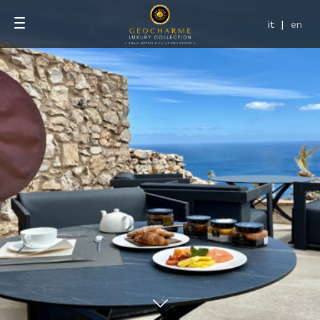
it
|
en