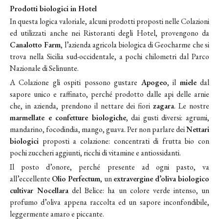
Prodotti biologici in Hotel
In questa logica valoriale, alcuni prodotti proposti nelle Colazioni
ed utilizzati anche nei Ristoranti degli Hotel, provengono da
Canalotto Farm
, l’azienda agricola biologica di Geocharme che si
trova nella Sicilia sud-occidentale, a pochi chilometri dal Parco
Nazionale di Selinunte.
A Colazione gli ospiti possono gustare
Apogeo
, il
miele
dal
sapore unico e raffinato, perché prodotto dalle api delle arnie
che, in azienda, prendono il nettare dei fiori
zagara
. Le nostre
marmellate e confetture biologiche
, dai gusti diversi: agrumi,
mandarino, focodindia, mango, guava. Per non parlare dei
Nettari
biologici
proposti a colazione: concentrati di frutta bio con
pochi zuccheri aggiunti, ricchi di vitamine e antiossidanti.
Il posto d’onore, perché presente ad ogni pasto, va
all’eccellente
Olio Perfectum
, un
extravergine d’oliva biologico
cultivar Nocellara
del Belice: ha un colore verde intenso, un
profumo d’oliva appena raccolta ed un sapore inconfondibile,
leggermente amaro e piccante.