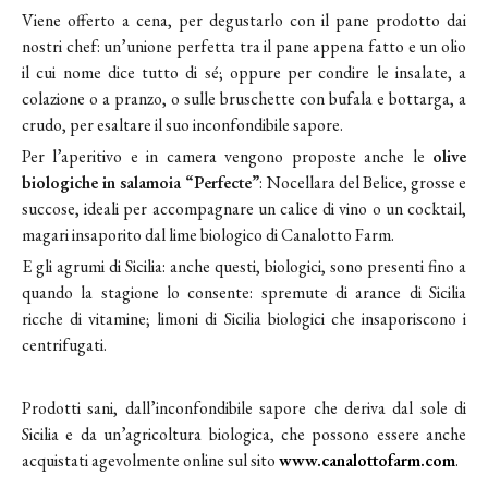
Viene offerto a cena, per degustarlo con il pane prodotto dai
nostri chef: un’unione perfetta tra il pane appena fatto e un olio
il cui nome dice tutto di sé; oppure per condire le insalate, a
colazione o a pranzo, o sulle bruschette con bufala e bottarga, a
crudo, per esaltare il suo inconfondibile sapore.
Per l’aperitivo e in camera vengono proposte anche le
olive
biologiche in salamoia “Perfecte”
: Nocellara del Belice, grosse e
succose, ideali per accompagnare un calice di vino o un cocktail,
magari insaporito dal lime biologico di Canalotto Farm.
E gli agrumi di Sicilia: anche questi, biologici, sono presenti fino a
quando la stagione lo consente: spremute di arance di Sicilia
ricche di vitamine; limoni di Sicilia biologici che insaporiscono i
centrifugati.
Prodotti sani, dall’inconfondibile sapore che deriva dal sole di
Sicilia e da un’agricoltura biologica, che possono essere anche
acquistati agevolmente online sul sito
www.canalottofarm.com
.