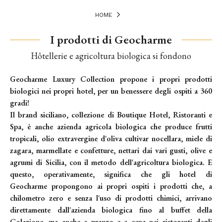
HOME
I prodotti di Geocharme
Hôtellerie e agricoltura biologica si fondono
Geocharme Luxury Collection
propone i propri prodotti
biologici nei propri hotel, per un benessere degli ospiti a 360
gradi!
Il
brand siciliano
, collezione di
Boutique Hotel, Ristoranti e
Spa
, è anche
azienda agricola biologica
che produce frutti
tropicali, olio extravergine d'oliva cultivar nocellara, miele di
zagara, marmellate e confetture, nettari dai vari gusti, olive e
agrumi di Sicilia, con il metodo dell'agricoltura biologica. E
questo, operativamente, significa che gli hotel di
Geocharme
propongono ai propri ospiti i prodotti che, a
chilometro zero e senza l'uso di prodotti chimici, arrivano
direttamente dall'azienda biologica fino al
buffet
della
Colazione
, ma anche a pranzo e a cena nei ristoranti degli