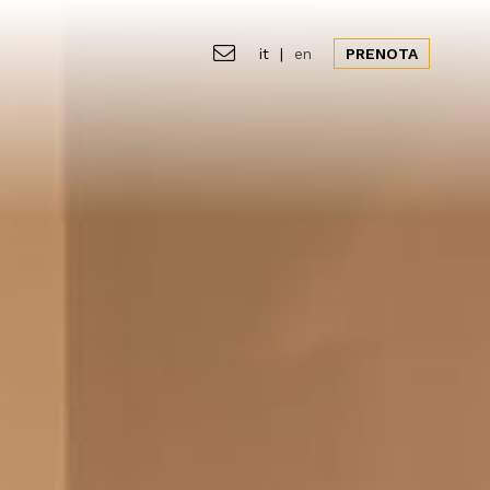
it
|
en
PRENOTA
siamo
Gallery
Offerte
News&Eventi
CHIUDI