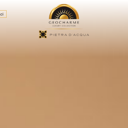
ci
zione & Bar
Spiaggia e Mare
Wedding & Eventi
Dove 