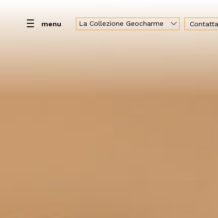
La Collezione Geocharme
menu
Contatta
Home
Resort
Camere
Spa
Cola
Geocharme Luxury Collection
Hotel Capo San Vito
Baglio la Porta di San Gerardo
Vallegrande Nature Resort
Palazzo Liberty Unique Hotel
Hotel Federico II Central Palace
Luxury Sicily Villas
Pietra d'Acqua
Araja Villa & Suite