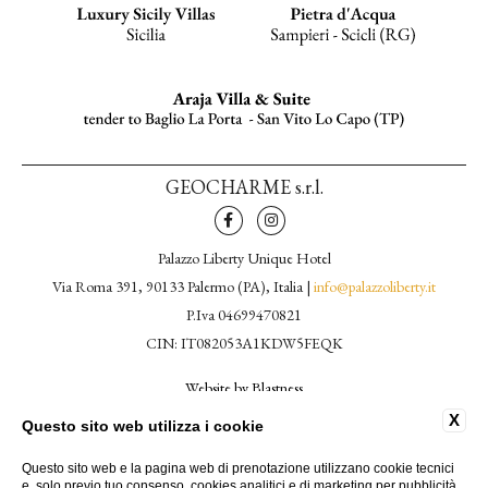
GEOCHARME s.r.l.
Palazzo Liberty Unique Hotel
Via Roma 391, 90133 Palermo (PA), Italia |
info@palazzoliberty.it
P.Iva 04699470821
CIN: IT082053A1KDW5FEQK
Website by Blastness
X
Questo sito web utilizza i cookie
CONTATTI
PRIVACY
Questo sito web e la pagina web di prenotazione utilizzano cookie tecnici
DATI SOCIETARI
e, solo previo tuo consenso, cookies analitici e di marketing per pubblicità