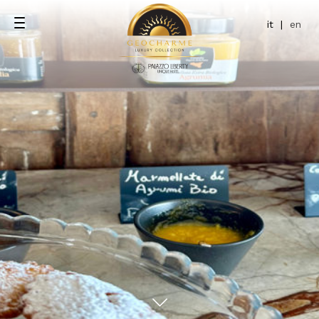
it
|
en