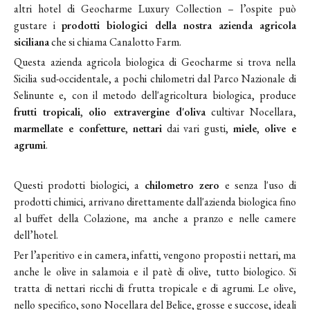
altri hotel di Geocharme Luxury Collection – l’ospite può
gustare i
prodotti biologici della nostra azienda agricola
siciliana
che si chiama Canalotto Farm.
Questa azienda agricola biologica di Geocharme si trova nella
Sicilia sud-occidentale, a pochi chilometri dal Parco Nazionale di
Selinunte e, con il metodo dell'agricoltura biologica, produce
frutti tropicali
,
olio extravergine d'oliva
cultivar Nocellara,
marmellate e confetture
,
nettari
dai vari gusti,
miele
,
olive e
agrumi
.
Questi prodotti biologici, a
chilometro zero
e senza l'uso di
prodotti chimici, arrivano direttamente dall'azienda biologica fino
al buffet della Colazione, ma anche a pranzo e nelle camere
dell’hotel.
Per l’aperitivo e in camera, infatti, vengono proposti i nettari, ma
anche le olive in salamoia e il patè di olive, tutto biologico. Si
tratta di nettari ricchi di frutta tropicale e di agrumi. Le olive,
nello specifico, sono Nocellara del Belice, grosse e succose, ideali