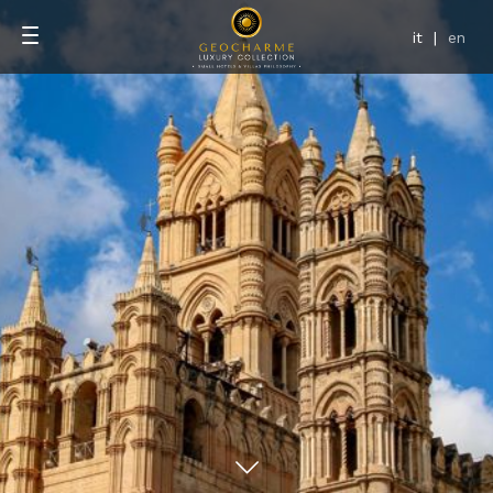
it
|
en