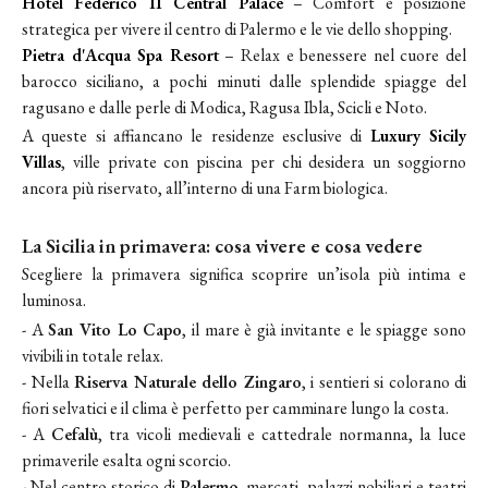
Hotel Federico II Central Palace
– Comfort e posizione
strategica per vivere il centro di Palermo e le vie dello shopping.
Pietra d'Acqua Spa Resort
– Relax e benessere nel cuore del
barocco siciliano, a pochi minuti dalle splendide spiagge del
ragusano e dalle perle di Modica, Ragusa Ibla, Scicli e Noto.
A queste si affiancano le residenze esclusive di
Luxury Sicily
Villas
, ville private con piscina per chi desidera un soggiorno
ancora più riservato, all’interno di una Farm biologica.
La Sicilia in primavera: cosa vivere e cosa vedere
Scegliere la primavera significa scoprire un’isola più intima e
luminosa.
- A
San Vito Lo Capo
, il mare è già invitante e le spiagge sono
vivibili in totale relax.
- Nella
Riserva Naturale dello Zingaro
, i sentieri si colorano di
fiori selvatici e il clima è perfetto per camminare lungo la costa.
- A
Cefalù
, tra vicoli medievali e cattedrale normanna, la luce
primaverile esalta ogni scorcio.
- Nel centro storico di
Palermo
, mercati, palazzi nobiliari e teatri