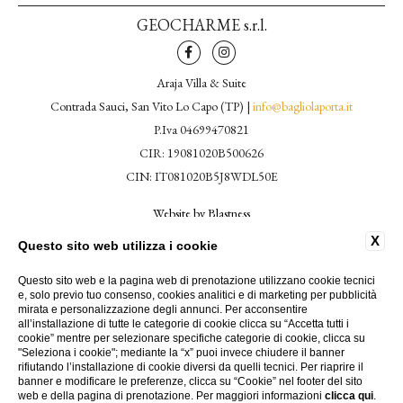
GEOCHARME s.r.l.
Araja Villa & Suite
Contrada Sauci, San Vito Lo Capo (TP) |
info@bagliolaporta.it
P.Iva 04699470821
CIR: 19081020B500626
CIN: IT081020B5J8WDL50E
Website by Blastness
X
Questo sito web utilizza i cookie
CONTATTI
PRIVACY
Questo sito web e la pagina web di prenotazione utilizzano cookie tecnici
COOKIE POLICY
e, solo previo tuo consenso, cookies analitici e di marketing per pubblicità
DATI SOCIETARI
mirata e personalizzazione degli annunci. Per acconsentire
ACCESSIBILITÀ
all’installazione di tutte le categorie di cookie clicca su “Accetta tutti i
cookie” mentre per selezionare specifiche categorie di cookie, clicca su
HOTEL SAN VITO LO CAPO SICILIA
"Seleziona i cookie"; mediante la “x” puoi invece chiudere il banner
rifiutando l’installazione di cookie diversi da quelli tecnici. Per riaprire il
banner e modificare le preferenze, clicca su “Cookie” nel footer del sito
web e della pagina di prenotazione. Per maggiori informazioni
clicca qui
.