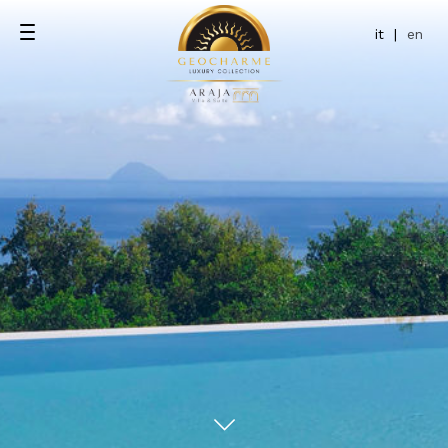
it
|
en
Deluxe
Ristorante Jitan
Executive
Ristorante Jacaranda
Junior Suite
Junior Suite Garden