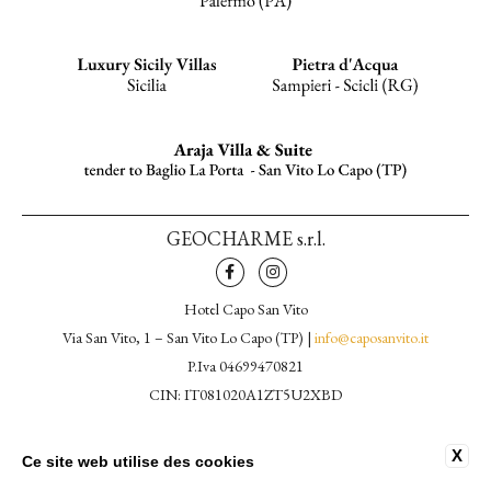
GEOCHARME s.r.l.
Hotel Capo San Vito
Via San Vito, 1 – San Vito Lo Capo (TP) |
info@caposanvito.it
P.Iva 04699470821
CIN: IT081020A1ZT5U2XBD
Website by Blastness
X
Ce site web utilise des cookies
CONTACTS