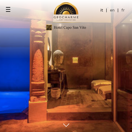
it
|
en
|
fr
e
ta mare