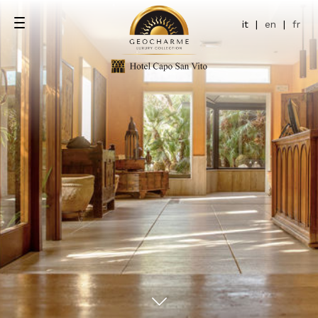
it
|
en
|
fr
e
ta mare