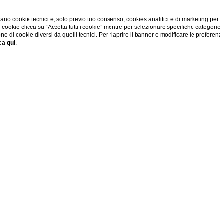
ano cookie tecnici e, solo previo tuo consenso, cookies analitici e di marketing per
di cookie clicca su “Accetta tutti i cookie” mentre per selezionare specifiche categori
one di cookie diversi da quelli tecnici. Per riaprire il banner e modificare le preferen
ca qui
.
HOME
Escursioni e tour
'esperienza imperdibile! Trekking e tour, in autonomia o con gu
pieno la Sicilia.