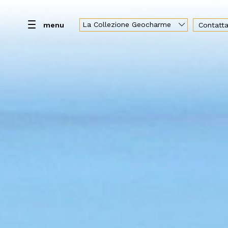
La Collezione Geocharme
menu
Contatta
Araja by Geocharme
Villa e Servizi
Camere
Geocharme Luxury Collection
Hotel Capo San Vito
Baglio la Porta di San Gerardo
Vallegrande Nature Resort
Palazzo Liberty Unique Hotel
Hotel Federico II Central Palace
Luxury Sicily Villas
Pietra d'Acqua
Araja Villa & Suite