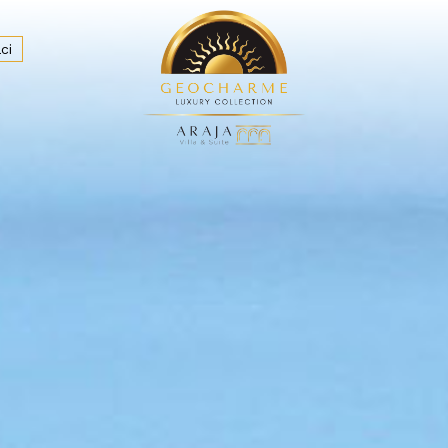
ci
Ristoranti
Spa & Wellness
Mare & Spiagge
Dove siam