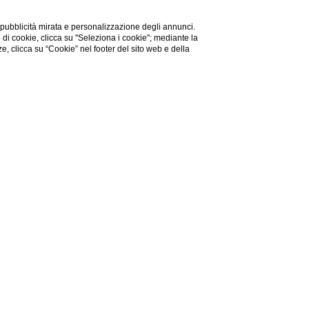
 pubblicità mirata e personalizzazione degli annunci.
e di cookie, clicca su "Seleziona i cookie"; mediante la
ze, clicca su “Cookie” nel footer del sito web e della
ida, sono modi per vivere in