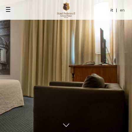
it
|
en