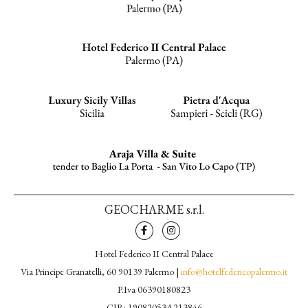
GEOCHARME s.r.l.
Hotel Federico II Central Palace
Via Principe Granatelli, 60 90139 Palermo |
info@hotelfedericopalermo.it
P.Iva 06390180823
CIR: 19082053A213846