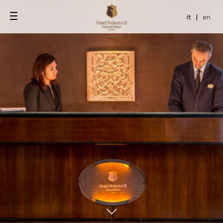
it
|
en