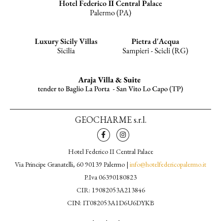
GEOCHARME s.r.l.
Hotel Federico II Central Palace
Via Principe Granatelli, 60 90139 Palermo |
info@hotelfedericopalermo.it
P.Iva 06390180823
CIR: 19082053A213846
CIN: IT082053A1D6U6DYKB