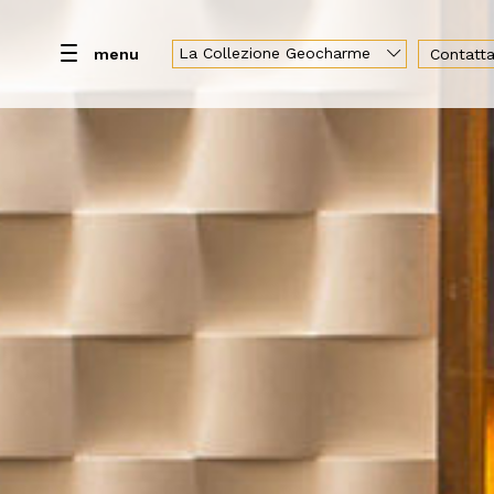
La Collezione Geocharme
menu
Contatta
Hotel
Camere
Day use
Ristorante & Lou
Geocharme Luxury Collection
Hotel Capo San Vito
Baglio la Porta di San Gerardo
Vallegrande Nature Resort
Palazzo Liberty Unique Hotel
Hotel Federico II Central Palace
Luxury Sicily Villas
Pietra d'Acqua
Araja Villa & Suite