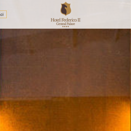
ci
nge Bar
Servizi e Informazioni utili
Meeting & Conference
Alla Scoperta di Palermo
Spa
Wedding & eventi