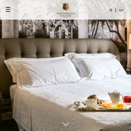
it
|
en